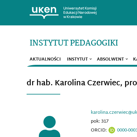
Uniwersytet Komisji
Edukacji Narodowej
w Krakowie
INSTYTUT PEDAGOGIKI
AKTUALNOŚCI
INSTYTUT
ABSOLWENT
K
dr hab. Karolina Czerwiec, pr
karolina.czerwiec@uk
pok: 317
ORCID:
0000-000