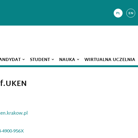
PL
EN
ANDYDAT
STUDENT
NAUKA
WIRTUALNA UCZELNIA
of.UKEN
en.krakow.pl
3-4900-956X