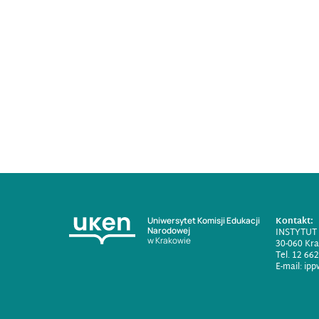
Kontakt:
Uniwersytet Komisji Edukacji
Narodowej
INSTYTUT
w Krakowie
30-060 Kra
Tel. 12 66
E-mail:
ipp