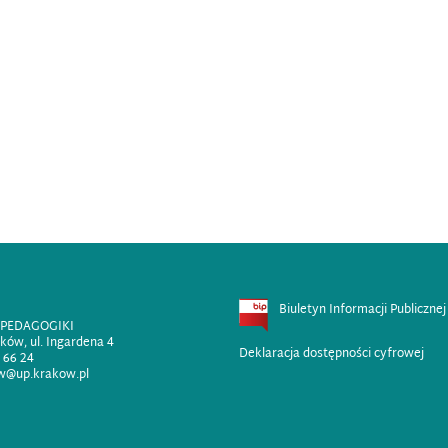
Biuletyn Informacji Publicznej
 PEDAGOGIKI
ków, ul. Ingardena 4
Deklaracja dostępności cyfrowej
2 66 24
w@up.krakow.pl