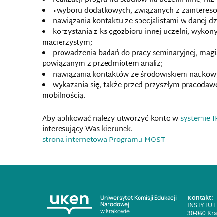
realizacji programu studiów na uczelni innej niż
•wyboru dodatkowych, związanych z zaintereso
nawiązania kontaktu ze specjalistami w danej dzi
korzystania z księgozbioru innej uczelni, wyko
macierzystym;
prowadzenia badań do pracy seminaryjnej, magist
powiązanym z przedmiotem analiz;
nawiązania kontaktów ze środowiskiem naukowym
wykazania się, także przed przyszłym pracodaw
mobilnością.
Aby aplikować należy utworzyć konto w
systemie 
interesujący Was kierunek.
strona internetowa Programu MOST
Kontakt:
Uniwersytet Komisji Edukacji
Narodowej
INSTYTUT
w Krakowie
30-060 Kra