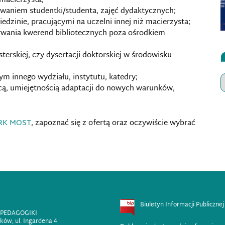
 macierzysta;
waniem studentki/studenta, zajęć dydaktycznych;
edzinie, pracującymi na uczelni innej niż macierzysta;
nywania kwerend bibliotecznych poza ośrodkiem
erskiej, czy dysertacji doktorskiej w środowisku
 innego wydziału, instytutu, katedry;
cą, umiejętnością adaptacji do nowych warunków,
IRK MOST
, zapoznać się z ofertą oraz oczywiście wybrać
Biuletyn Informacji Publicznej
 PEDAGOGIKI
ków, ul. Ingardena 4